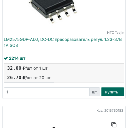
HTC Taejin
LM2575GDP-ADJ, DC-DC преобразователь регул. 1.23-37В
1А SO8
2214 шт
32.00
/шт от 1 шт
26.70
/шт от
20
шт
шт.
купить
Код: 2015750183