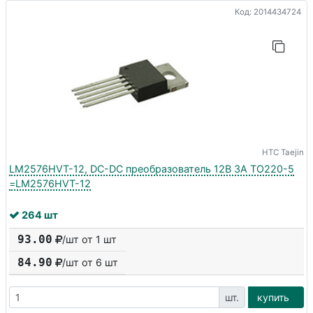
Код: 2014434724
HTC Taejin
LM2576HVT-12, DC-DC преобразователь 12В 3A TO220-5
=LM2576HVT-12
264 шт
93.00
/шт от 1 шт
84.90
/шт от
6
шт
шт.
купить