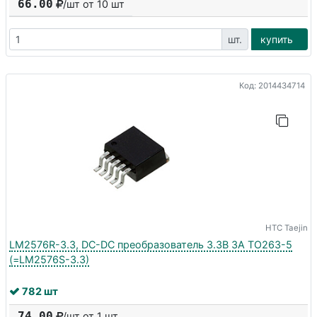
66.00
/шт от
10
шт
шт.
купить
Код: 2014434714
HTC Taejin
LM2576R-3.3, DC-DC преобразователь 3.3В 3A TO263-5
(=LM2576S-3.3)
782 шт
74.00
/шт от 1 шт