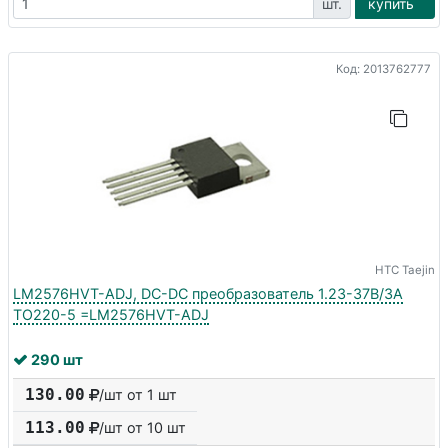
шт.
купить
Код: 2013762777
HTC Taejin
LM2576HVT-ADJ, DC-DC преобразователь 1.23-37В/3A
TO220-5 =LM2576HVT-ADJ
290 шт
130.00
/шт от 1 шт
113.00
/шт от
10
шт