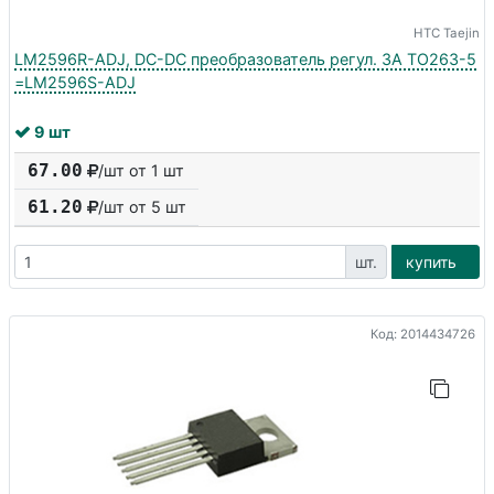
HTC Taejin
LM2596R-ADJ, DC-DC преобразователь регул. 3A TO263-5
=LM2596S-ADJ
9 шт
67.00
/шт от 1 шт
61.20
/шт от
5
шт
шт.
купить
Код: 2014434726