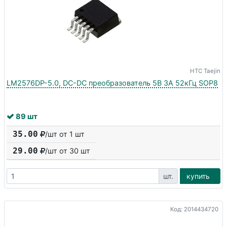
HTC Taejin
LM2576DP-5.0, DC-DC преобразователь 5В 3А 52кГц SOP8
89 шт
35.00
/шт от 1 шт
29.00
/шт от
30
шт
шт.
купить
Код: 2014434720