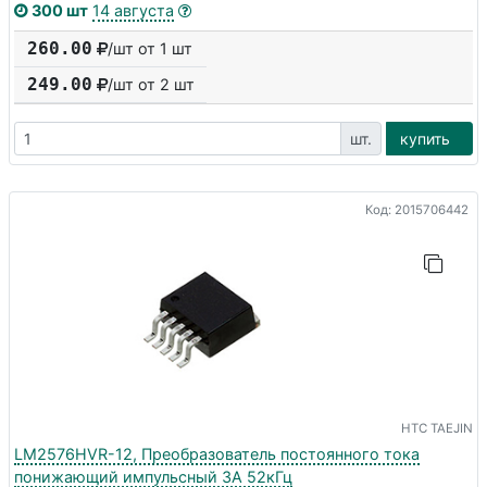
300 шт
14 августа
260.00
/шт от 1 шт
249.00
/шт от
2
шт
шт.
купить
Код: 2015706442
HTC TAEJIN
LM2576HVR-12, Преобразователь постоянного тока
понижающий импульсный 3А 52кГц