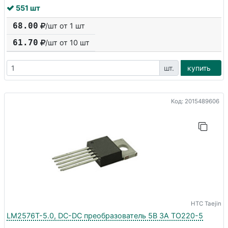
551 шт
68.00
/шт от 1 шт
61.70
/шт от
10
шт
шт.
купить
Код: 2015489606
HTC Taejin
LM2576T-5.0, DC-DC преобразователь 5В 3A TO220-5