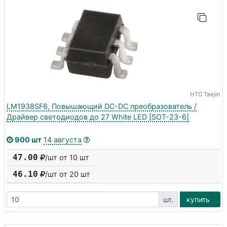
HTC Taejin
LM1938SF6, Повышающий DC-DC преобразователь /
Драйвер светодиодов до 27 White LED [SOT-23-6]
900 шт
14 августа
47.00
/шт от 10 шт
46.10
/шт от
20
шт
шт.
купить