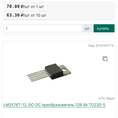
70.00
/шт от 1 шт
63.30
/шт от
10
шт
шт.
купить
Код: 2013762775
HTC Taejin
LM2576T-12, DC-DC преобразователь 12В 3A TO220-5