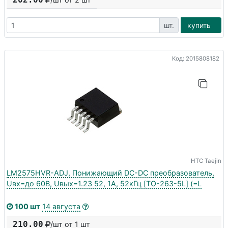
шт.
купить
Код: 2015808182
HTC Taejin
LM2575HVR-ADJ, Понижающий DC-DC преобразователь,
Uвх=до 60В, Uвых=1.23 52, 1А, 52кГц [TO-263-5L] (=L
100 шт
14 августа
210.00
/шт от 1 шт