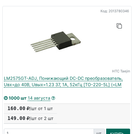
Код: 2013780346
HTC Taejin
LM2575GT-ADJ, Понижающий DC-DC преобразователь,
Uвх=до 40В, Uвых=1.23 37, 1А, 52кГц [TO-220-5L] (=LM
1000 шт
14 августа
160.00
/шт от 1 шт
149.00
/шт от
2
шт
шт.
купить