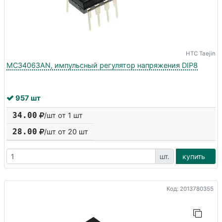
HTC Taejin
MC34063AN, импульсный регулятор напряжения DIP8
957 шт
34.00
/шт от 1 шт
28.00
/шт от
20
шт
шт.
купить
Код: 2013780355