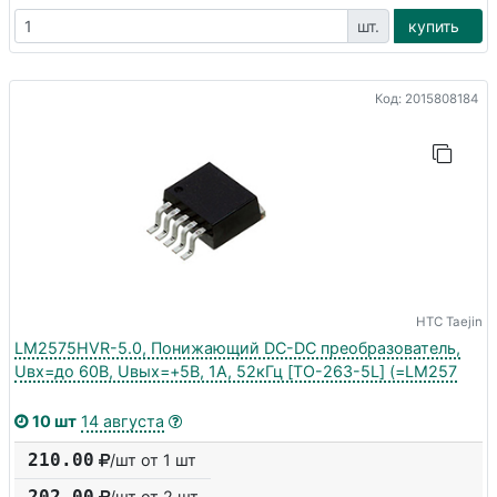
шт.
купить
Код: 2015808184
HTC Taejin
LM2575HVR-5.0, Понижающий DC-DC преобразователь,
Uвх=до 60В, Uвых=+5В, 1А, 52кГц [TO-263-5L] (=LM257
10 шт
14 августа
210.00
/шт от 1 шт
202.00
/шт от
2
шт