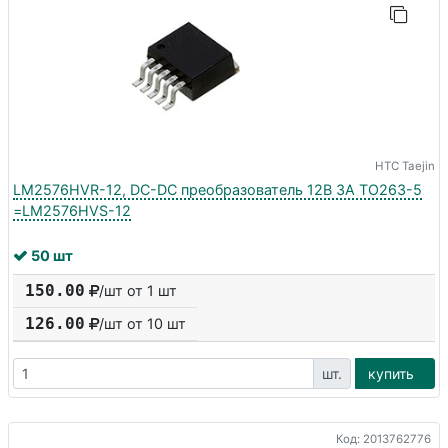
HTC Taejin
LM2576HVR-12, DC-DC преобразователь 12В 3A TO263-5
=LM2576HVS-12
50 шт
150.00
/шт от 1 шт
126.00
/шт от
10
шт
шт.
купить
Код: 2013762776