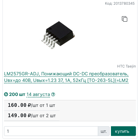
Код: 2013780345
HTC Taejin
LM2575GR-ADJ, Понижающий DC-DC преобразователь,
Uвх=до 40В, Uвых=1.23 37, 1А, 52кГц [TO-263-5L](=LM2
200 шт
14 августа
160.00
/шт от 1 шт
149.00
/шт от
2
шт
шт.
купить