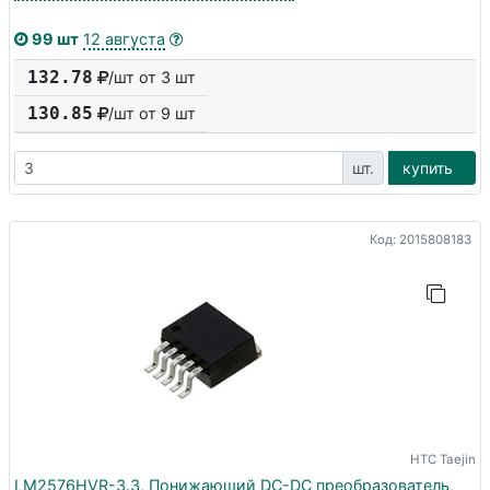
99 шт
12 августа
132.78
/шт от 3 шт
130.85
/шт от
9
шт
шт.
купить
Код: 2015808183
HTC Taejin
LM2576HVR-3.3, Понижающий DC-DC преобразователь,