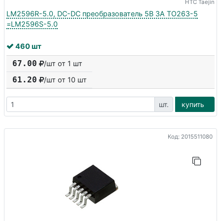
HTC Taejin
LM2596R-5.0, DC-DC преобразователь 5В 3A TO263-5
=LM2596S-5.0
460 шт
67.00
/шт от 1 шт
61.20
/шт от
10
шт
шт.
купить
Код: 2015511080