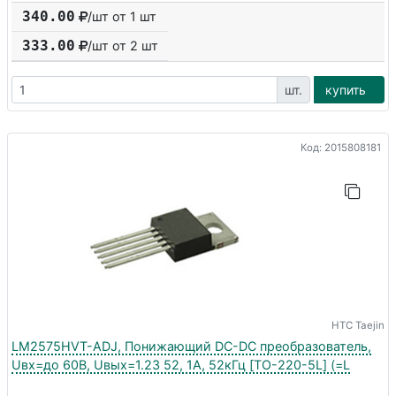
340.00
/шт от 1 шт
333.00
/шт от
2
шт
шт.
купить
Код: 2015808181
HTC Taejin
LM2575HVT-ADJ, Понижающий DC-DC преобразователь,
Uвх=до 60В, Uвых=1.23 52, 1А, 52кГц [TO-220-5L] (=L