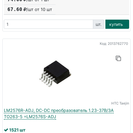
67.60
/шт от
10
шт
шт.
купить
Код: 2013762770
HTC Taejin
LM2576R-ADJ, DC-DC преобразователь 1.23-37В/3A
TO263-5 =LM2576S-ADJ
1521 шт