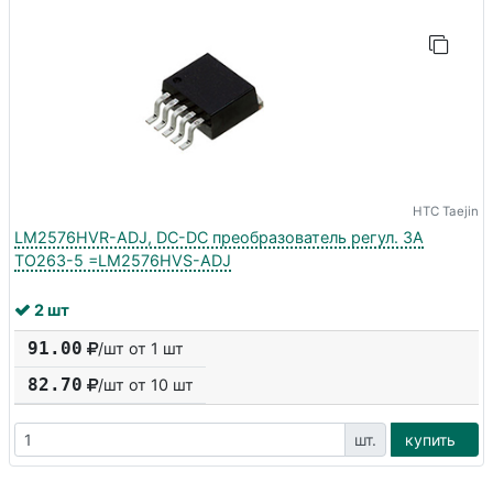
HTC Taejin
LM2576HVR-ADJ, DC-DC преобразователь регул. 3A
TO263-5 =LM2576HVS-ADJ
2 шт
91.00
/шт от 1 шт
82.70
/шт от
10
шт
шт.
купить