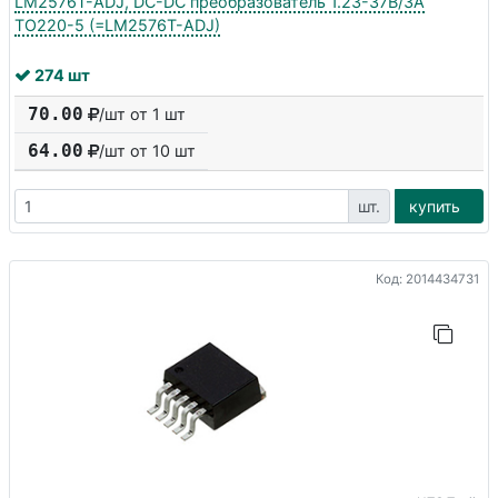
LM2576T-ADJ, DC-DC преобразователь 1.23-37В/3A
TO220-5 (=LM2576T-ADJ)
274 шт
70.00
/шт от 1 шт
64.00
/шт от
10
шт
шт.
купить
Код: 2014434731