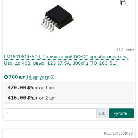
HTC Taejin
LM1501BGR-ADJ, Понижающий DC-DC преобразователь,
Uвх=до 40В, Uвых=1.23 37, 5А, 300кГц [TO-263-5L.]
700 шт
14 августа
420.00
/шт от 1 шт
416.00
/шт от
2
шт
шт.
купить
Код: 2015808186