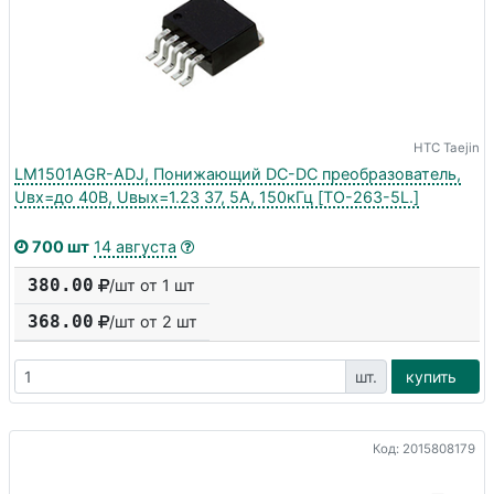
HTC Taejin
LM1501AGR-ADJ, Понижающий DC-DC преобразователь,
Uвх=до 40В, Uвых=1.23 37, 5А, 150кГц [TO-263-5L.]
700 шт
14 августа
380.00
/шт от 1 шт
368.00
/шт от
2
шт
шт.
купить
Код: 2015808179