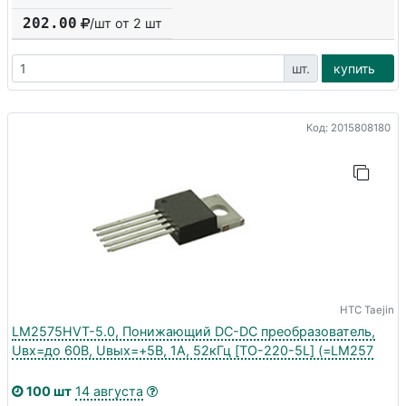
202.00
/шт от
2
шт
шт.
купить
Код: 2015808180
HTC Taejin
LM2575HVT-5.0, Понижающий DC-DC преобразователь,
Uвх=до 60В, Uвых=+5В, 1А, 52кГц [TO-220-5L] (=LM257
100 шт
14 августа