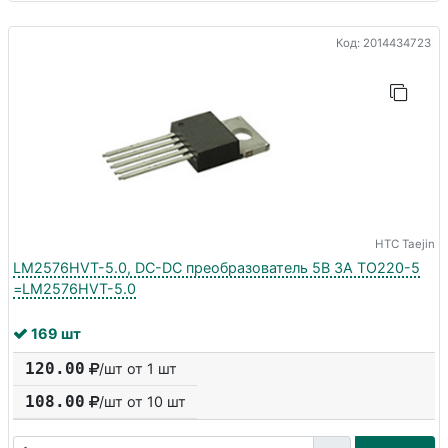
Код: 2014434723
HTC Taejin
LM2576HVT-5.0, DC-DC преобразователь 5В 3A TO220-5
=LM2576HVT-5.0
169 шт
120.00
/шт от 1 шт
108.00
/шт от
10
шт