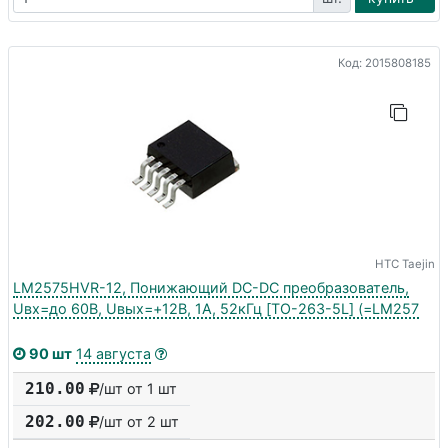
Код: 2015808185
HTC Taejin
LM2575HVR-12, Понижающий DC-DC преобразователь,
Uвх=до 60В, Uвых=+12В, 1А, 52кГц [TO-263-5L] (=LM257
90 шт
14 августа
210.00
/шт от 1 шт
202.00
/шт от
2
шт