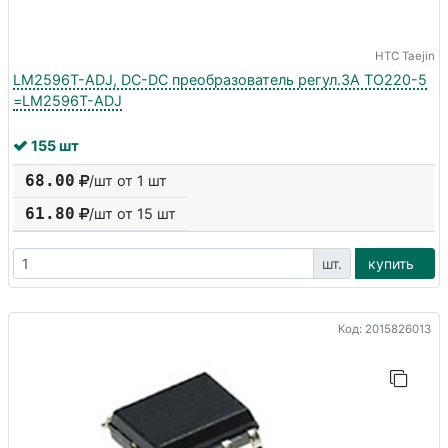
HTC Taejin
LM2596T-ADJ, DC-DC преобразователь регул.3A TO220-5
=LM2596T-ADJ
155 шт
68.00
/шт от 1 шт
61.80
/шт от
15
шт
шт.
купить
Код: 2015826013