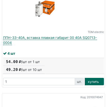
TDM electric
ППН-33-40А, вставка плавкая габарит 00 40А SQ0713-
0004
4 шт
54.00
/шт от 1 шт
49.20
/шт от
10
шт
шт.
купить
Код: 2010074947