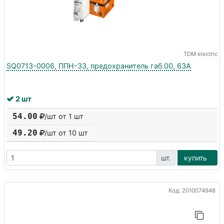
TDM electric
SQ0713-0006, ППН-33, предохранитель габ.00, 63А
2 шт
54.00
/шт от 1 шт
49.20
/шт от
10
шт
шт.
купить
Код: 2010074948