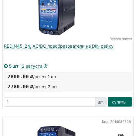
Recom power
REDIN45-24, AC/DC преобразователи на DIN рейку
5 шт
12 августа
2800.00
/шт от 1 шт
2780.00
/шт от
2
шт
шт.
купить
Код: 2014982728