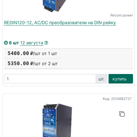
Recom power
REDIN120-12, AC/DC преобразователи на DIN рейку
6 шт
12 августа
5400.00
/шт от 1 шт
5350.00
/шт от
2
шт
шт.
купить
Код: 2014982727