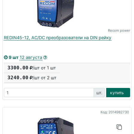
Recom power
REDIN45-12, AC/DC преобразователи на DIN рейку
9 шт
12 августа
3300.00
/шт от 1 шт
3240.00
/шт от
2
шт
шт.
купить
Код: 2014982730