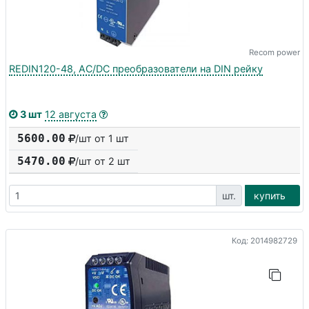
Recom power
REDIN120-48, AC/DC преобразователи на DIN рейку
3 шт
12 августа
5600.00
/шт от 1 шт
5470.00
/шт от
2
шт
шт.
купить
Код: 2014982729