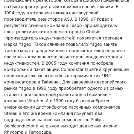
прецизионных резисторов, которые широко применялись
на быстрорастущем рынке компьютерной техники. В
1994 году в компанию влился сингапурский
производитель резисторов ASJ. В 1996-97 годах в
результате слияний компаний Teapo (производитель
электролитических конденсаторов) и Chilisin
(производитель индуктивностей) появляется торговая
марка Yageo. Такое слияние позволило Yageo занять
третье место среди мировых производителей основных
пассивных компонентов: резисторов, конденсаторов и
индуктивностей. В 2005 году компания приобрела
контрольный пакет акций Compostar (третий крупнейший
производитель многослойных керамических ЧИП
конденсаторов в Тайване). Для завоевания европейского
рынка Yageo в 1996 году приобретает одного из самых
старых производителей резисторов в Германии –
компанию Vitrohm. А в 1999 году был приобретен
американский дистрибьютор пассивных компонентов
Steller. В это же время компания покупает два
подразделения пассивных компонентов Philips
Semiconductor и на рынок выходят два новых имени:
Phycomp и Ferroxcube.