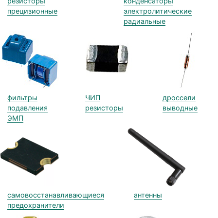
резисторы
конденсаторы
прецизионные
электролитические
радиальные
фильтры
ЧИП
дроссели
подавления
резисторы
выводные
ЭМП
самовосстанавливающиеся
антенны
предохранители