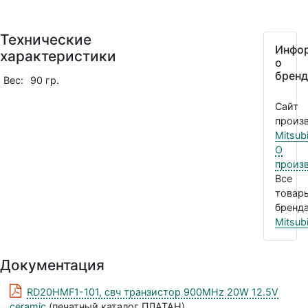
Технические
Инфо
характеристики
о
бренд
Вес:
90 гр.
Сайт
произв
Mitsubi
О
произ
Все
товар
бренда
Mitsubi
Документация
RD20HMF1-101, свч транзистор 900MHz 20W 12.5V
ceramic
(печатный каталог ПЛАТАН)