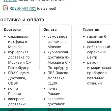
RD20HMF1-101
(datasheet)
оставка и оплата
Доставка
Оплата
Гарантия
самовывоз
самовывоз
гарантия 6
из офиса в
из офиса в
месяцев
Москве
Москве
собственный
курьерская
курьерская
сервисный
доставка по
доставка по
центр
Москве и С.-
Москве и С.-
ремонт
Петербургу
Петербургу
измерительн
ПВЗ Яндекс-
ПВЗ Яндекс-
приборов и
Доставка,
Доставка,
паяльных
СДЭК
СДЭК
станций
почта
почта
России
России
экспресс-
экспресс-
доставки:
доставки:
Деловые
Деловые