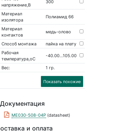
300
напряжение,В
Материал
Полиамид 66
изолятора
Материал
медь-олово
контактов
Способ монтажа
пайка на плату
Рабочая
-40.00...105.00
температура,оС
Вес:
1 гр.
Показать похожие
Документация
ME030-508-04P
(datasheet)
оставка и оплата