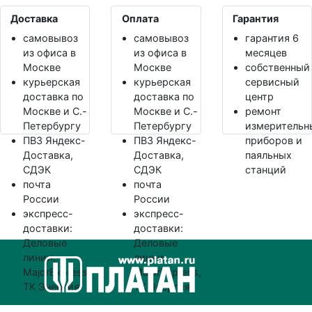
Доставка
Оплата
Гарантия
самовывоз
самовывоз
гарантия 6
из офиса в
из офиса в
месяцев
Москве
Москве
собственный
курьерская
курьерская
сервисный
доставка по
доставка по
центр
Москве и С.-
Москве и С.-
ремонт
Петербургу
Петербургу
измерительн
ПВЗ Яндекс-
ПВЗ Яндекс-
приборов и
Доставка,
Доставка,
паяльных
СДЭК
СДЭК
станций
почта
почта
России
России
экспресс-
экспресс-
доставки:
доставки:
Деловые
Деловые
линии,
линии,
MajorExpress,
MajorExpress,
ТК Энергия
ТК Энергия