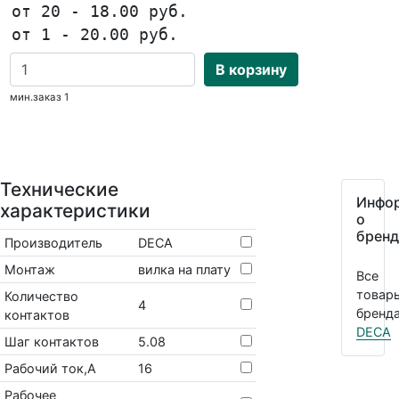
от 20 - 18.00 руб.
от 1 - 20.00 руб.
В корзину
мин.заказ 1
Технические
Инфо
характеристики
о
бренд
Производитель
DECA
Монтаж
вилка на плату
Все
товар
Количество
4
бренда
контактов
DECA
Шаг контактов
5.08
Рабочий ток,А
16
Рабочее