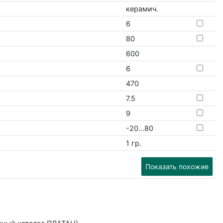
керамич.
6
80
600
6
470
7.5
9
-20...80
1 гр.
Показать похожие