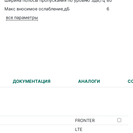
Ширина полосы пропускания по уровню 3дБ,Гц
80
Макс вносимое ослабление,дБ
6
все параметры
ДОКУМЕНТАЦИЯ
АНАЛОГИ
С
FRONTER
LTE