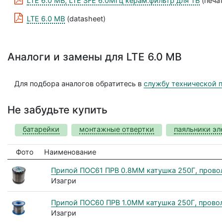
LTE 6.0 MB, LTE SFE 6.0МГц керам.фильтр для ТВ
(печа
LTE 6.0 MB
(datasheet)
Аналоги и замены для LTE 6.0 MB
Для подбора аналогов обратитесь в
службу технической 
Не забудьте купить
батарейки
монтажные отвертки
паяльники эл
Фото
Наименование
Припой ПОС61 ПРВ 0.8ММ катушка 250Г, прово
Изагри
Припой ПОС60 ПРВ 1.0ММ катушка 250Г, прово
Изагри