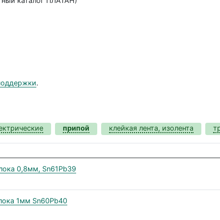
тный каталог ПЛАТАН)
поддержки
.
ектрические
припой
клейкая лента, изолента
т
лока 0,8мм, Sn61Pb39
лока 1мм Sn60Pb40