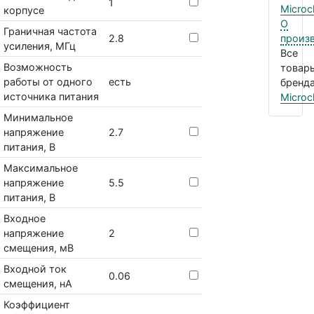
1
Microc
корпусе
О
Граничная частота
2.8
произ
усиления, МГц
Все
Возможность
товар
работы от одного
есть
бренда
источника питания
Microc
Минимальное
напряжение
2.7
питания, В
Максимальное
напряжение
5.5
питания, В
Входное
напряжение
2
смещения, мВ
Входной ток
0.06
смещения, нА
Коэффициент