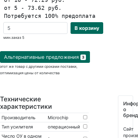
от 5 - 73.62 руб.
Потребуется 100% предоплата
В корзину
мин.заказ 5
Альтернативные предложения
3
этот же товар с другими сроками поставки,
оптимизация цены от количества
Технические
Инфо
характеристики
о
бренд
Производитель
Microchip
Тип усилителя
операционный
Сайт
произв
Число ОУ в одном