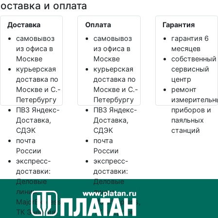
оставка и оплата
Доставка
Оплата
Гарантия
самовывоз
самовывоз
гарантия 6
из офиса в
из офиса в
месяцев
Москве
Москве
собственный
курьерская
курьерская
сервисный
доставка по
доставка по
центр
Москве и С.-
Москве и С.-
ремонт
Петербургу
Петербургу
измерительн
ПВЗ Яндекс-
ПВЗ Яндекс-
приборов и
Доставка,
Доставка,
паяльных
СДЭК
СДЭК
станций
почта
почта
России
России
экспресс-
экспресс-
доставки:
доставки:
Деловые
Деловые
линии,
линии,
MajorExpress,
MajorExpress,
ТК Энергия
ТК Энергия