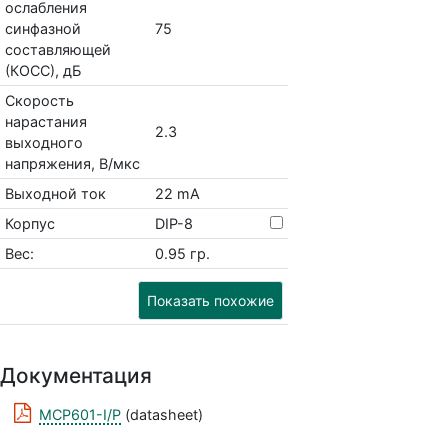
ослабления
синфазной
75
составляющей
(КОСС), дБ
Скорость
нарастания
2.3
выходного
напряжения, В/мкс
Выходной ток
22 mA
Корпус
DIP-8
Вес:
0.95 гр.
Показать похожие
Документация
MCP601-I/P
(datasheet)