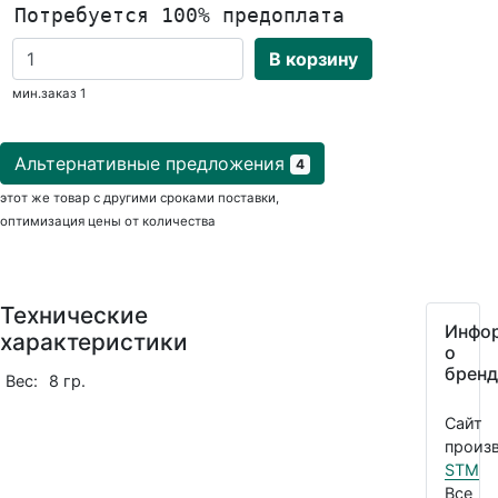
Потребуется 100% предоплата
В корзину
мин.заказ 1
Альтернативные предложения
4
этот же товар с другими сроками поставки,
оптимизация цены от количества
Технические
Инфо
характеристики
о
бренд
Вес:
8 гр.
Сайт
произв
STM
Все