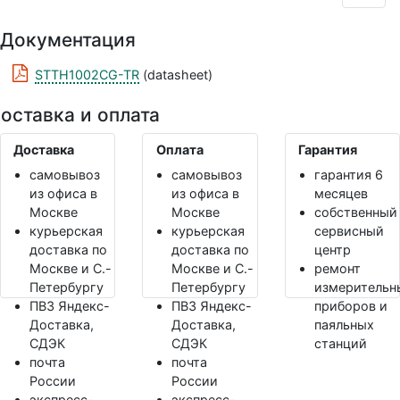
Документация
STTH1002CG-TR
(datasheet)
оставка и оплата
Доставка
Оплата
Гарантия
самовывоз
самовывоз
гарантия 6
из офиса в
из офиса в
месяцев
Москве
Москве
собственный
курьерская
курьерская
сервисный
доставка по
доставка по
центр
Москве и С.-
Москве и С.-
ремонт
Петербургу
Петербургу
измерительн
ПВЗ Яндекс-
ПВЗ Яндекс-
приборов и
Доставка,
Доставка,
паяльных
СДЭК
СДЭК
станций
почта
почта
России
России
экспресс-
экспресс-