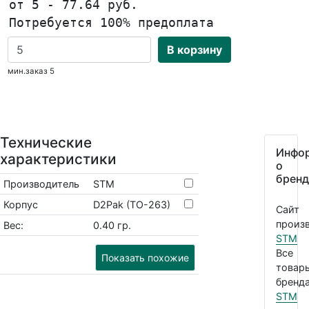
от 5 - 77.64 руб.
Потребуется 100% предоплата
В корзину
мин.заказ 5
Технические
Инфо
характеристики
о
бренд
Производитель
STM
Корпус
D2Pak (TO-263)
Сайт
произв
Вес:
0.40 гр.
STM
Все
Показать похожие
товар
бренда
STM