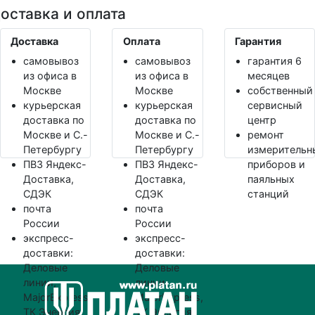
оставка и оплата
Доставка
Оплата
Гарантия
самовывоз
самовывоз
гарантия 6
из офиса в
из офиса в
месяцев
Москве
Москве
собственный
курьерская
курьерская
сервисный
доставка по
доставка по
центр
Москве и С.-
Москве и С.-
ремонт
Петербургу
Петербургу
измерительн
ПВЗ Яндекс-
ПВЗ Яндекс-
приборов и
Доставка,
Доставка,
паяльных
СДЭК
СДЭК
станций
почта
почта
России
России
экспресс-
экспресс-
доставки:
доставки:
Деловые
Деловые
линии,
линии,
MajorExpress,
MajorExpress,
ТК Энергия
ТК Энергия