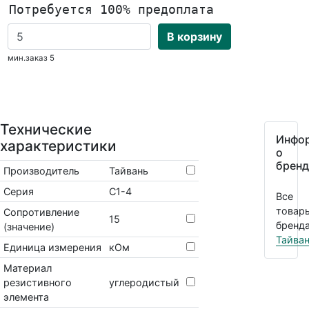
Потребуется 100% предоплата
В корзину
мин.заказ 5
Технические
Инфо
характеристики
о
бренд
Производитель
Тайвань
Серия
С1-4
Все
товар
Сопротивление
15
бренда
(значение)
Тайва
Единица измерения
кОм
Материал
резистивного
углеродистый
элемента