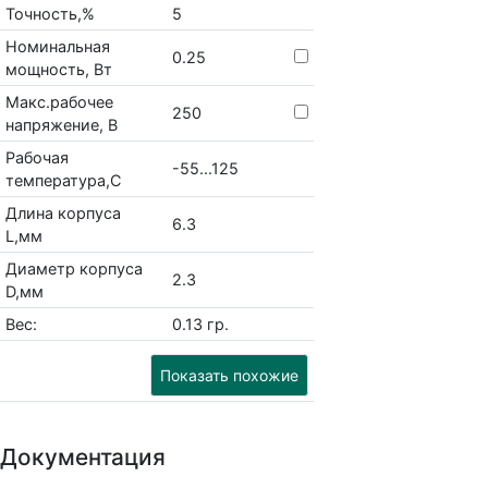
Точность,%
5
Номинальная
0.25
мощность, Вт
Макс.рабочее
250
напряжение, В
Рабочая
-55...125
температура,С
Длина корпуса
6.3
L,мм
Диаметр корпуса
2.3
D,мм
Вес:
0.13 гр.
Показать похожие
Документация