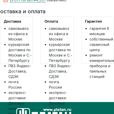
оставка и оплата
Доставка
Оплата
Гарантия
самовывоз
самовывоз
гарантия 6
из офиса в
из офиса в
месяцев
Москве
Москве
собственный
курьерская
курьерская
сервисный
доставка по
доставка по
центр
Москве и С.-
Москве и С.-
ремонт
Петербургу
Петербургу
измерительн
ПВЗ Яндекс-
ПВЗ Яндекс-
приборов и
Доставка,
Доставка,
паяльных
СДЭК
СДЭК
станций
почта
почта
России
России
экспресс-
экспресс-
доставки:
доставки:
Деловые
Деловые
линии,
линии,
MajorExpress,
MajorExpress,