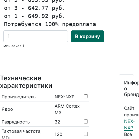
от 3 - 642.77 руб.
от 1 - 649.92 руб.
Потребуется 100% предоплата
В корзину
мин.заказ 1
Технические
Инфо
характеристики
о
бренд
Производитель
NEX-NXP
ARM Cortex
Сайт
Ядро
M3
произв
NEX-
Разрядность
32
NXP
Тактовая частота,
120
Все
МГц