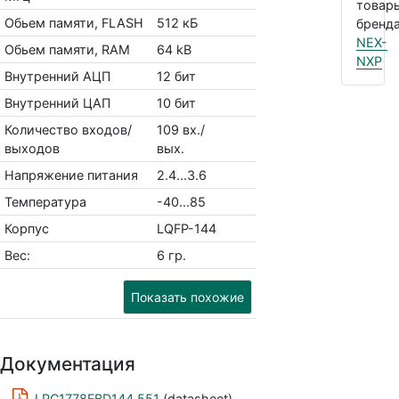
товар
Обьем памяти, FLASH
512 кБ
бренда
NEX-
Обьем памяти, RAM
64 kB
NXP
Внутренний АЦП
12 бит
Внутренний ЦАП
10 бит
Количество входов/
109 вх./
выходов
вых.
Напряжение питания
2.4...3.6
Температура
-40...85
Корпус
LQFP-144
Вес:
6 гр.
Показать похожие
Документация
LPC1778FBD144,551
(datasheet)