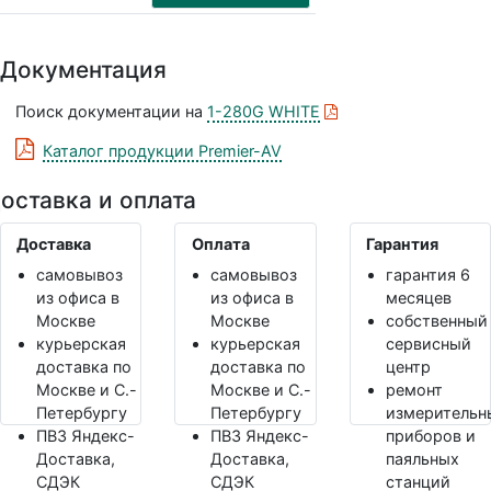
Документация
Поиск документации на
1-280G WHITE
Каталог продукции Premier-AV
оставка и оплата
Доставка
Оплата
Гарантия
самовывоз
самовывоз
гарантия 6
из офиса в
из офиса в
месяцев
Москве
Москве
собственный
курьерская
курьерская
сервисный
доставка по
доставка по
центр
Москве и С.-
Москве и С.-
ремонт
Петербургу
Петербургу
измерительн
ПВЗ Яндекс-
ПВЗ Яндекс-
приборов и
Доставка,
Доставка,
паяльных
СДЭК
СДЭК
станций