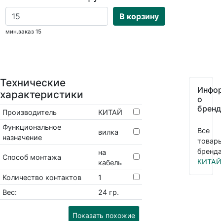
В корзину
мин.заказ 15
Технические
Инфо
характеристики
о
бренд
Производитель
КИТАЙ
Функциональное
Все
вилка
назначение
товар
бренда
на
Способ монтажа
КИТА
кабель
Количество контактов
1
Вес:
24 гр.
Показать похожие