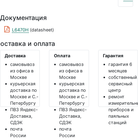
Документация
L6470H
(datasheet)
оставка и оплата
Доставка
Оплата
Гарантия
самовывоз
самовывоз
гарантия 6
из офиса в
из офиса в
месяцев
Москве
Москве
собственный
курьерская
курьерская
сервисный
доставка по
доставка по
центр
Москве и С.-
Москве и С.-
ремонт
Петербургу
Петербургу
измерительн
ПВЗ Яндекс-
ПВЗ Яндекс-
приборов и
Доставка,
Доставка,
паяльных
СДЭК
СДЭК
станций
почта
почта
России
России