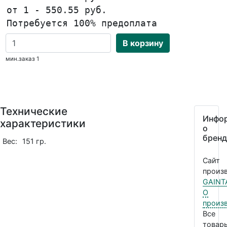
от 1 - 550.55 руб.
Потребуется 100% предоплата
В корзину
мин.заказ 1
Технические
Инфо
характеристики
о
бренд
Вес:
151 гр.
Сайт
произв
GAINT
О
произ
Все
товар