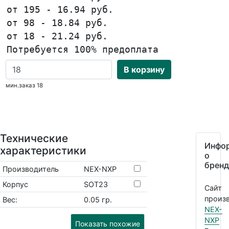
от 195 - 16.94 руб.
от 98 - 18.84 руб.
от 18 - 21.24 руб.
Потребуется 100% предоплата
В корзину
мин.заказ 18
Технические
Инфо
характеристики
о
бренд
Производитель
NEX-NXP
Корпус
SOT23
Сайт
произв
Вес:
0.05 гр.
NEX-
NXP
Показать похожие