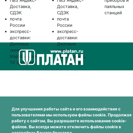
ПВЗ Яндекс-
ПВЗ Яндекс-
приборов и
Доставка,
Доставка,
паяльных
СДЭК
СДЭК
станций
почта
почта
России
России
экспресс-
экспресс-
доставки:
доставки:
Деловые
Деловые
линии,
линии,
MajorExpress,
MajorExpress,
ТК Энергия
ТК Энергия
Для улучшения работы сайта и его взаимодействия с
пользователями мы используем файлы cookie. Продолжая
работу с сайтом, Вы разрешаете использование cookie-
файлов. Вы всегда можете отключить файлы cookie в
настройках Вашего браузера.