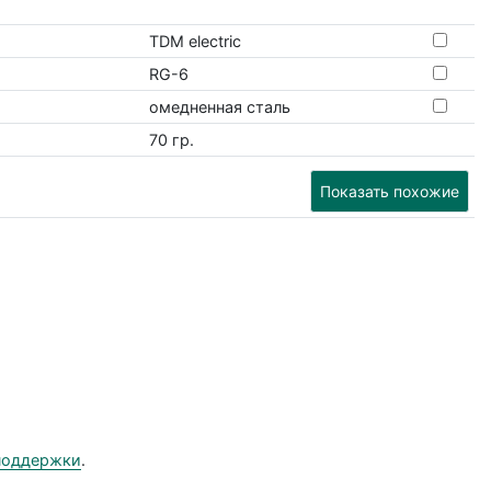
TDM electric
RG-6
омедненная сталь
70 гр.
Показать похожие
поддержки
.