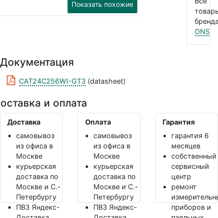
Все
Показать похожие
товар
бренда
ONS
Документация
CAT24C256WI-GT3
(datasheet)
оставка и оплата
Доставка
Оплата
Гарантия
самовывоз
самовывоз
гарантия 6
из офиса в
из офиса в
месяцев
Москве
Москве
собственный
курьерская
курьерская
сервисный
доставка по
доставка по
центр
Москве и С.-
Москве и С.-
ремонт
Петербургу
Петербургу
измерительн
ПВЗ Яндекс-
ПВЗ Яндекс-
приборов и
Доставка,
Доставка,
паяльных