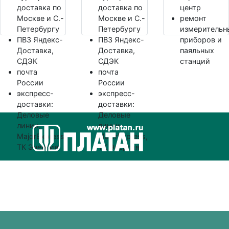
доставка по
доставка по
центр
Москве и С.-
Москве и С.-
ремонт
Петербургу
Петербургу
измерительн
ПВЗ Яндекс-
ПВЗ Яндекс-
приборов и
Доставка,
Доставка,
паяльных
СДЭК
СДЭК
станций
почта
почта
России
России
экспресс-
экспресс-
доставки:
доставки:
Деловые
Деловые
линии,
линии,
MajorExpress,
MajorExpress,
ТК Энергия
ТК Энергия