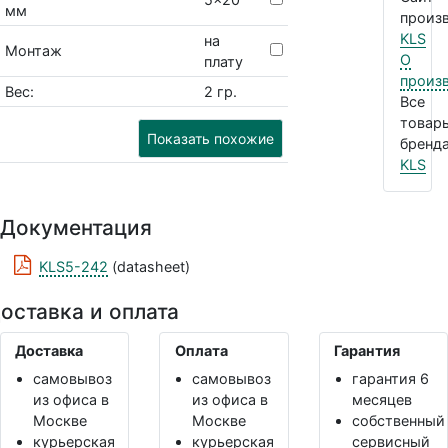
мм
произв
KLS
на
Монтаж
О
плату
произ
Вес:
2 гр.
Все
товар
Показать похожие
бренда
KLS
Документация
KLS5-242
(datasheet)
оставка и оплата
Доставка
Оплата
Гарантия
самовывоз
самовывоз
гарантия 6
из офиса в
из офиса в
месяцев
Москве
Москве
собственный
курьерская
курьерская
сервисный