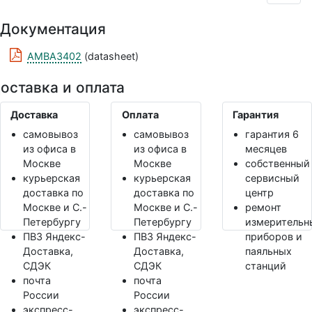
Документация
AMBA3402
(datasheet)
оставка и оплата
Доставка
Оплата
Гарантия
самовывоз
самовывоз
гарантия 6
из офиса в
из офиса в
месяцев
Москве
Москве
собственный
курьерская
курьерская
сервисный
доставка по
доставка по
центр
Москве и С.-
Москве и С.-
ремонт
Петербургу
Петербургу
измерительн
ПВЗ Яндекс-
ПВЗ Яндекс-
приборов и
Доставка,
Доставка,
паяльных
СДЭК
СДЭК
станций
почта
почта
России
России
экспресс-
экспресс-