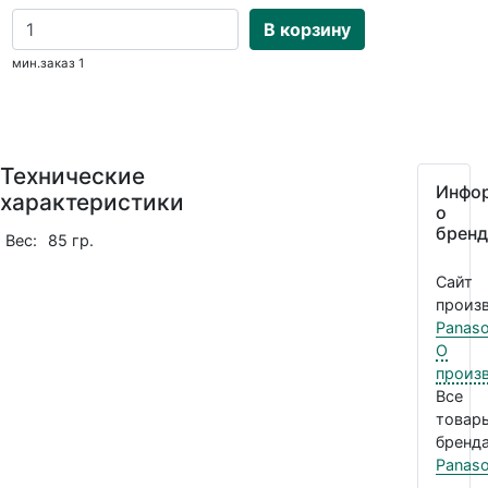
В корзину
мин.заказ 1
Технические
Инфо
характеристики
о
бренд
Вес:
85 гр.
Сайт
произв
Panaso
О
произ
Все
товар
бренда
Panaso