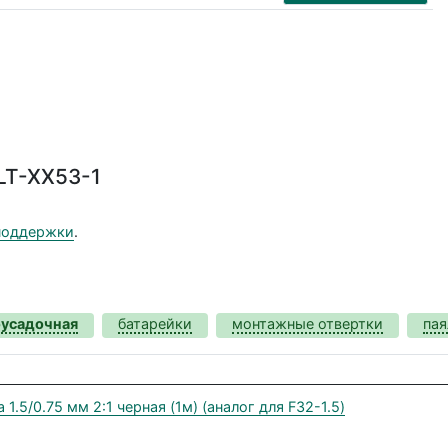
LT-XX53-1
поддержки
.
оусадочная
батарейки
монтажные отвертки
пая
.5/0.75 мм 2:1 черная (1м) (аналог для F32-1.5)