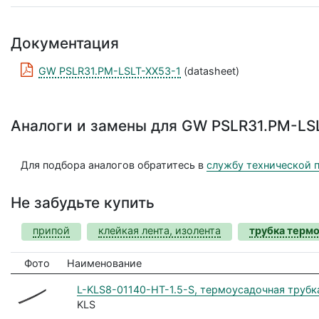
Документация
GW PSLR31.PM-LSLT-XX53-1
(datasheet)
Аналоги и замены для GW PSLR31.PM-LS
Для подбора аналогов обратитесь в
службу технической 
Не забудьте купить
припой
клейкая лента, изолента
трубка терм
Фото
Наименование
L-KLS8-01140-HT-1.5-S, термоусадочная трубка 1
KLS