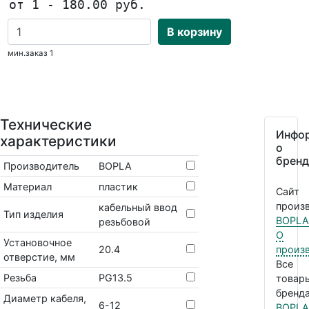
от 1 - 180.00 руб.
В корзину
мин.заказ 1
Технические
Инфо
характеристики
о
бренд
Производитель
BOPLA
Материал
пластик
Сайт
произв
кабельный ввод
Тип изделия
BOPLA
резьбовой
О
Установочное
20.4
произ
отверстие, мм
Все
Резьба
PG13.5
товар
бренда
Диаметр кабеля,
6-12
BOPLA