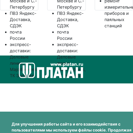
Москве и С.-
Москве и С.-
ремонт
Петербургу
Петербургу
измерительн
ПВЗ Яндекс-
ПВЗ Яндекс-
приборов и
Доставка,
Доставка,
паяльных
СДЭК
СДЭК
станций
почта
почта
России
России
экспресс-
экспресс-
доставки:
доставки:
Деловые
Деловые
линии,
линии,
MajorExpress,
MajorExpress,
ТК Энергия
ТК Энергия
Для улучшения работы сайта и его взаимодействия с
пользователями мы используем файлы cookie. Продолжая