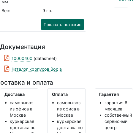
мм
Вес:
9 гр.
Показать похожие
Документация
10000400
(datasheet)
Каталог корпусов Bopla
оставка и оплата
Доставка
Оплата
Гарантия
самовывоз
самовывоз
гарантия 6
из офиса в
из офиса в
месяцев
Москве
Москве
собственный
курьерская
курьерская
сервисный
доставка по
доставка по
центр