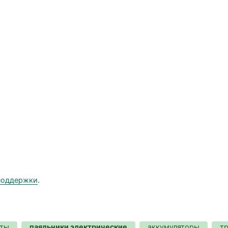
поддержки
.
аты
паяльники электрические
аккумуляторы
т