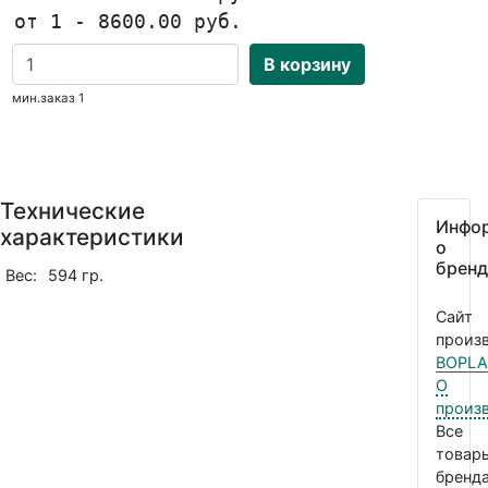
от 1 - 8600.00 руб.
В корзину
мин.заказ 1
Технические
Инфо
характеристики
о
бренд
Вес:
594 гр.
Сайт
произв
BOPLA
О
произ
Все
товар
бренда