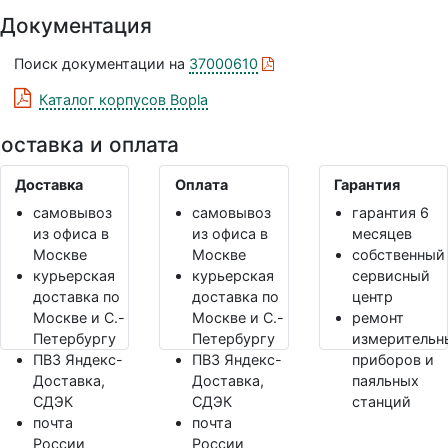
Документация
Поиск документации на
37000610
Каталог корпусов Bopla
оставка и оплата
Доставка
Оплата
Гарантия
самовывоз
самовывоз
гарантия 6
из офиса в
из офиса в
месяцев
Москве
Москве
собственный
курьерская
курьерская
сервисный
доставка по
доставка по
центр
Москве и С.-
Москве и С.-
ремонт
Петербургу
Петербургу
измерительн
ПВЗ Яндекс-
ПВЗ Яндекс-
приборов и
Доставка,
Доставка,
паяльных
СДЭК
СДЭК
станций
почта
почта
России
России