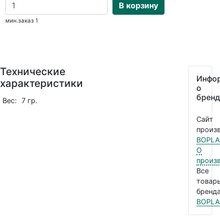
В корзину
мин.заказ 1
Технические
Инфо
характеристики
о
бренд
Вес:
7 гр.
Сайт
произв
BOPLA
О
произ
Все
товар
бренда
BOPLA