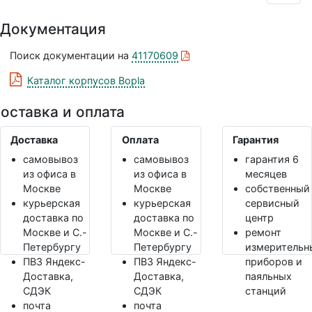
Документация
Поиск документации на
41170609
Каталог корпусов Bopla
оставка и оплата
Доставка
Оплата
Гарантия
самовывоз
самовывоз
гарантия 6
из офиса в
из офиса в
месяцев
Москве
Москве
собственный
курьерская
курьерская
сервисный
доставка по
доставка по
центр
Москве и С.-
Москве и С.-
ремонт
Петербургу
Петербургу
измерительн
ПВЗ Яндекс-
ПВЗ Яндекс-
приборов и
Доставка,
Доставка,
паяльных
СДЭК
СДЭК
станций
почта
почта