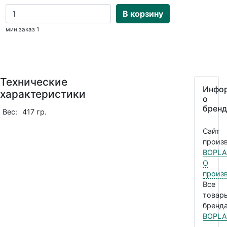
В корзину
мин.заказ 1
Технические
Инфо
характеристики
о
бренд
Вес:
417 гр.
Сайт
произв
BOPLA
О
произ
Все
товар
бренда
BOPLA