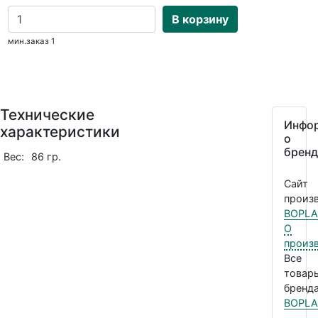
В корзину
мин.заказ 1
Технические
Инфо
характеристики
о
бренд
Вес:
86 гр.
Сайт
произв
BOPLA
О
произ
Все
товар
бренда
BOPLA