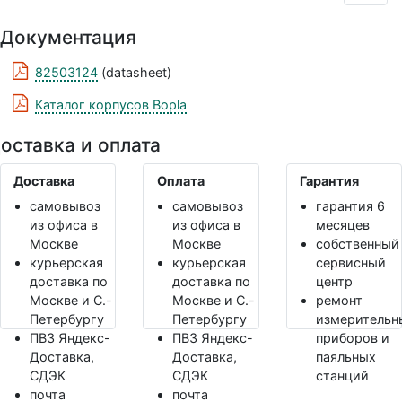
Документация
82503124
(datasheet)
Каталог корпусов Bopla
оставка и оплата
Доставка
Оплата
Гарантия
самовывоз
самовывоз
гарантия 6
из офиса в
из офиса в
месяцев
Москве
Москве
собственный
курьерская
курьерская
сервисный
доставка по
доставка по
центр
Москве и С.-
Москве и С.-
ремонт
Петербургу
Петербургу
измерительн
ПВЗ Яндекс-
ПВЗ Яндекс-
приборов и
Доставка,
Доставка,
паяльных
СДЭК
СДЭК
станций
почта
почта