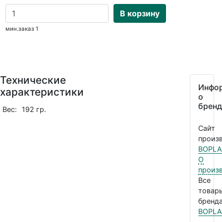
В корзину
мин.заказ 1
Технические
Инфо
характеристики
о
бренд
Вес:
192 гр.
Сайт
произв
BOPLA
О
произ
Все
товар
бренда
BOPLA