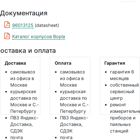
Документация
96013125
(datasheet)
Каталог корпусов Bopla
оставка и оплата
Доставка
Оплата
Гарантия
самовывоз
самовывоз
гарантия 6
из офиса в
из офиса в
месяцев
Москве
Москве
собственный
курьерская
курьерская
сервисный
доставка по
доставка по
центр
Москве и С.-
Москве и С.-
ремонт
Петербургу
Петербургу
измерительн
ПВЗ Яндекс-
ПВЗ Яндекс-
приборов и
Доставка,
Доставка,
паяльных
СДЭК
СДЭК
станций
почта
почта