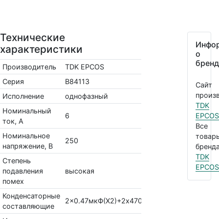
Технические
Инфо
характеристики
о
бренд
Производитель
TDK EPCOS
Серия
B84113
Сайт
произв
Исполнение
однофазный
TDK
Номинальный
6
EPCOS
ток, А
Все
Номинальное
товар
250
напряжение, В
бренда
TDK
Степень
EPCOS
подавления
высокая
помех
Конденсаторные
2x0.47мкФ(X2)+2x4700пФ(Y2)
составляющие