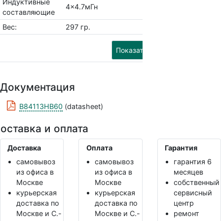
Индуктивные
4x4.7мГн
составляющие
Вес:
297 гр.
Показать похожие
Документация
B84113HB60
(datasheet)
оставка и оплата
Доставка
Оплата
Гарантия
самовывоз
самовывоз
гарантия 6
из офиса в
из офиса в
месяцев
Москве
Москве
собственный
курьерская
курьерская
сервисный
доставка по
доставка по
центр
Москве и С.-
Москве и С.-
ремонт