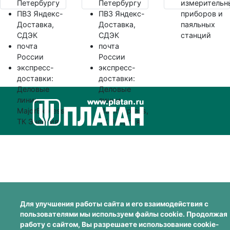
Петербургу
Петербургу
измерительн
ПВЗ Яндекс-
ПВЗ Яндекс-
приборов и
Доставка,
Доставка,
паяльных
СДЭК
СДЭК
станций
почта
почта
России
России
экспресс-
экспресс-
доставки:
доставки:
Деловые
Деловые
линии,
линии,
MajorExpress,
MajorExpress,
ТК Энергия
ТК Энергия
Для улучшения работы сайта и его взаимодействия с
пользователями мы используем файлы cookie. Продолжая
работу с сайтом, Вы разрешаете использование cookie-