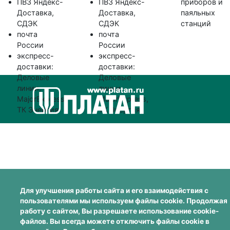
ПВЗ Яндекс-
ПВЗ Яндекс-
приборов и
Доставка,
Доставка,
паяльных
СДЭК
СДЭК
станций
почта
почта
России
России
экспресс-
экспресс-
доставки:
доставки:
Деловые
Деловые
линии,
линии,
MajorExpress,
MajorExpress,
ТК Энергия
ТК Энергия
Для улучшения работы сайта и его взаимодействия с
пользователями мы используем файлы cookie. Продолжая
работу с сайтом, Вы разрешаете использование cookie-
файлов. Вы всегда можете отключить файлы cookie в