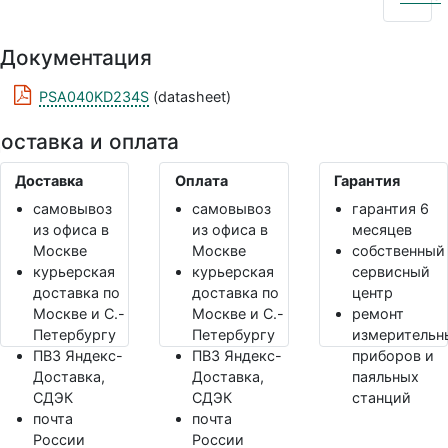
Документация
PSA040KD234S
(datasheet)
оставка и оплата
Доставка
Оплата
Гарантия
самовывоз
самовывоз
гарантия 6
из офиса в
из офиса в
месяцев
Москве
Москве
собственный
курьерская
курьерская
сервисный
доставка по
доставка по
центр
Москве и С.-
Москве и С.-
ремонт
Петербургу
Петербургу
измерительн
ПВЗ Яндекс-
ПВЗ Яндекс-
приборов и
Доставка,
Доставка,
паяльных
СДЭК
СДЭК
станций
почта
почта
России
России