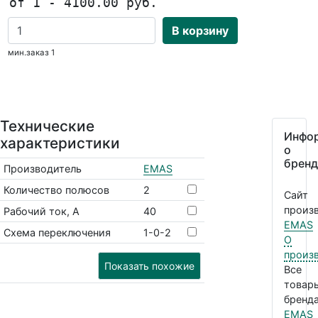
от 1 - 4100.00 руб.
В корзину
мин.заказ 1
Технические
Инфо
характеристики
о
бренд
Производитель
EMAS
Количество полюсов
2
Сайт
произв
Рабочий ток, А
40
EMAS
Схема переключения
1-0-2
О
произ
Показать похожие
Все
товар
бренда
EMAS