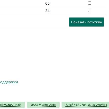
60
24
Показать похожие
поддержки
.
моусадочная
аккумуляторы
клейкая лента, изолента