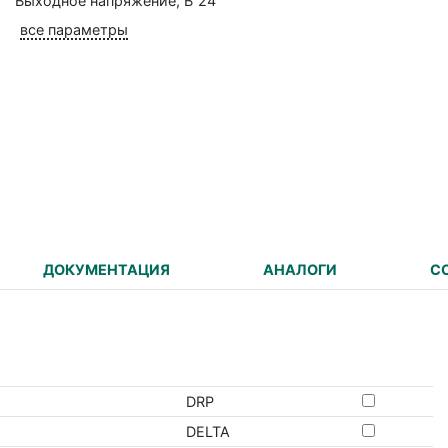
Выходное напряжение, В
24
все параметры
ДОКУМЕНТАЦИЯ
АНАЛОГИ
С
DRP
DELTA