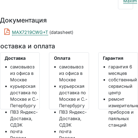
Maxim
Документация
MAX7219CWG+T
(datasheet)
оставка и оплата
Доставка
Оплата
Гарантия
самовывоз
самовывоз
гарантия 6
из офиса в
из офиса в
месяцев
Москве
Москве
собственный
курьерская
курьерская
сервисный
доставка по
доставка по
центр
Москве и С.-
Москве и С.-
ремонт
Петербургу
Петербургу
измерительн
ПВЗ Яндекс-
ПВЗ Яндекс-
приборов и
Доставка,
Доставка,
паяльных
СДЭК
СДЭК
станций
почта
почта
России
России