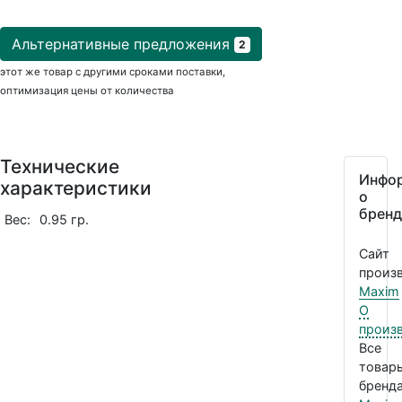
Альтернативные предложения
2
этот же товар с другими сроками поставки,
оптимизация цены от количества
Технические
Инфо
характеристики
о
бренд
Вес:
0.95 гр.
Сайт
произв
Maxim
О
произ
Все
товар
бренда