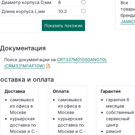
Диаметр корпуса D,мм
8
Все
товар
Длина корпуса L,мм
10.2
бренда
JAMIC
Показать похожие
Документация
Поиск документации на
CRT337M010S0ANG10L
(CRM331M1AF10W)
оставка и оплата
Доставка
Оплата
Гарантия
самовывоз
самовывоз
гарантия 6
из офиса в
из офиса в
месяцев
Москве
Москве
собственный
курьерская
курьерская
сервисный
доставка по
доставка по
центр
Москве и С.-
Москве и С.-
ремонт