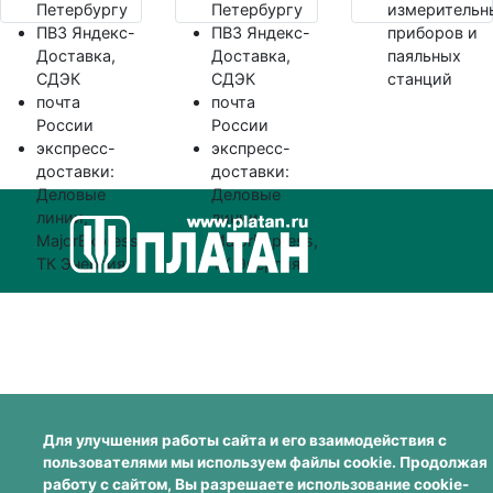
Петербургу
Петербургу
измерительн
ПВЗ Яндекс-
ПВЗ Яндекс-
приборов и
Доставка,
Доставка,
паяльных
СДЭК
СДЭК
станций
почта
почта
России
России
экспресс-
экспресс-
доставки:
доставки:
Деловые
Деловые
линии,
линии,
MajorExpress,
MajorExpress,
ТК Энергия
ТК Энергия
Для улучшения работы сайта и его взаимодействия с
пользователями мы используем файлы cookie. Продолжая
работу с сайтом, Вы разрешаете использование cookie-