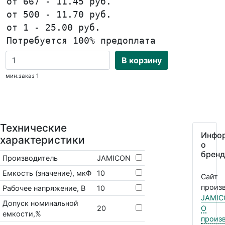
от 667 - 11.45 руб.
от 500 - 11.70 руб.
от 1 - 25.00 руб.
Потребуется 100% предоплата
В корзину
мин.заказ 1
Технические
Инфо
характеристики
о
бренд
Производитель
JAMICON
Емкость (значение), мкФ
10
Сайт
произв
Рабочее напряжение, В
10
JAMIC
Допуск номинальной
20
О
емкости,%
произ