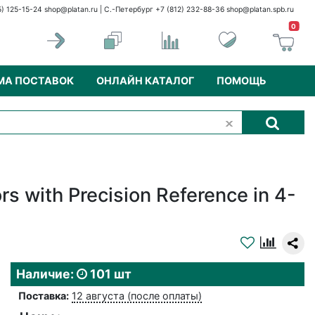
5) 125-15-24
shop@platan.ru
| С.-Петербург +7 (812) 232-88-36
shop@platan.spb.ru
0
МА ПОСТАВОК
ОНЛАЙН КАТАЛОГ
ПОМОЩЬ
ith Precision Reference in 4-
Наличие:
101 шт
Поставка:
12 августа (после оплаты)