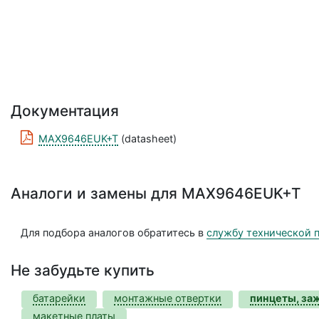
Документация
MAX9646EUK+T
(datasheet)
Аналоги и замены для MAX9646EUK+T
Для подбора аналогов обратитесь в
службу технической 
Не забудьте купить
батарейки
монтажные отвертки
пинцеты, за
макетные платы