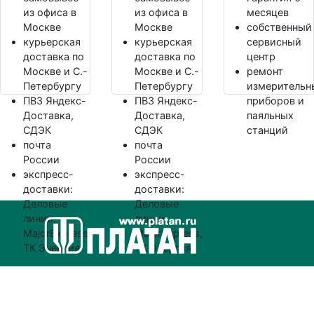
из офиса в
из офиса в
месяцев
Москве
Москве
собственный
курьерская
курьерская
сервисный
доставка по
доставка по
центр
Москве и С.-
Москве и С.-
ремонт
Петербургу
Петербургу
измерительн
ПВЗ Яндекс-
ПВЗ Яндекс-
приборов и
Доставка,
Доставка,
паяльных
СДЭК
СДЭК
станций
почта
почта
России
России
экспресс-
экспресс-
доставки:
доставки:
Деловые
Деловые
линии,
линии,
MajorExpress,
MajorExpress,
ТК Энергия
ТК Энергия