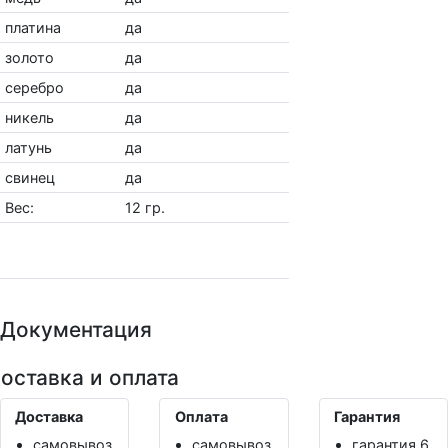
платина
да
золото
да
серебро
да
никель
да
латунь
да
свинец
да
Вес:
12 гр.
Показать похожи
Документация
оставка и оплата
Доставка
Оплата
Гарантия
самовывоз
самовывоз
гарантия 6