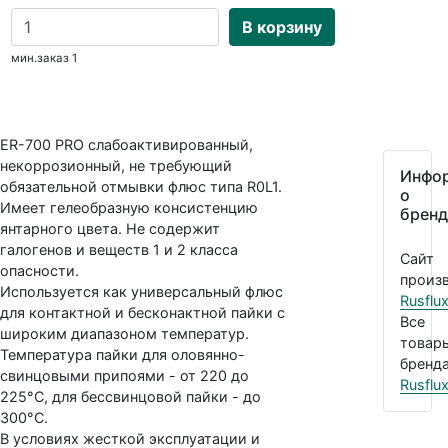
В корзину
мин.заказ 1
ER-700 PRO слабоактивированный,
некоррозионный, не требующий
Инфо
обязательной отмывки флюс типа R0L1.
о
Имеет гелеобразную консистенцию
бренд
янтарного цвета. Не содержит
галогенов и веществ 1 и 2 класса
Сайт
опасности.
произв
Используется как универсальный флюс
Rusflu
для контактной и бесконактной пайки с
Все
широким диапазоном температур.
товар
Температура пайки для оловянно-
бренда
свинцовыми припоями - от 220 до
Rusflu
225°С, для бессвинцовой пайки - до
300°С.
В условиях жесткой эксплуатации и