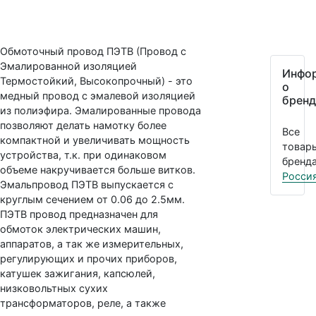
Обмоточный провод ПЭТВ (Провод с
Эмалированной изоляцией
Инфо
Термостойкий, Высокопрочный) - это
о
медный провод с эмалевой изоляцией
бренд
из полиэфира. Эмалированные провода
позволяют делать намотку более
Все
компактной и увеличивать мощность
товар
устройства, т.к. при одинаковом
бренда
объеме накручивается больше витков.
Росси
Эмальпровод ПЭТВ выпускается c
круглым сечением от 0.06 до 2.5мм.
ПЭТВ провод предназначен для
обмоток электрических машин,
аппаратов, а так же измерительных,
регулирующих и прочих приборов,
катушек зажигания, капсюлей,
низковольтных сухих
трансформаторов, реле, а также