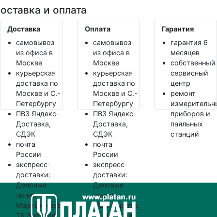
оставка и оплата
Доставка
Оплата
Гарантия
самовывоз
самовывоз
гарантия 6
из офиса в
из офиса в
месяцев
Москве
Москве
собственный
курьерская
курьерская
сервисный
доставка по
доставка по
центр
Москве и С.-
Москве и С.-
ремонт
Петербургу
Петербургу
измерительн
ПВЗ Яндекс-
ПВЗ Яндекс-
приборов и
Доставка,
Доставка,
паяльных
СДЭК
СДЭК
станций
почта
почта
России
России
экспресс-
экспресс-
доставки:
доставки:
Деловые
Деловые
линии,
линии,
MajorExpress,
MajorExpress,
ТК Энергия
ТК Энергия