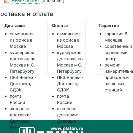
HFBR-1525EZ
(datasheet)
оставка и оплата
Доставка
Оплата
Гарантия
самовывоз
самовывоз
гарантия 6
из офиса в
из офиса в
месяцев
Москве
Москве
собственный
курьерская
курьерская
сервисный
доставка по
доставка по
центр
Москве и С.-
Москве и С.-
ремонт
Петербургу
Петербургу
измерительн
ПВЗ Яндекс-
ПВЗ Яндекс-
приборов и
Доставка,
Доставка,
паяльных
СДЭК
СДЭК
станций
почта
почта
России
России
экспресс-
экспресс-
доставки:
доставки:
Деловые
Деловые
линии,
линии,