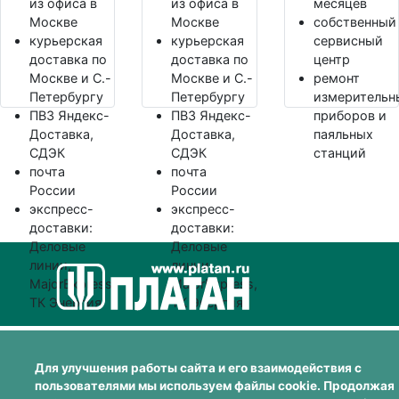
из офиса в
из офиса в
месяцев
Москве
Москве
собственный
курьерская
курьерская
сервисный
доставка по
доставка по
центр
Москве и С.-
Москве и С.-
ремонт
Петербургу
Петербургу
измерительн
ПВЗ Яндекс-
ПВЗ Яндекс-
приборов и
Доставка,
Доставка,
паяльных
СДЭК
СДЭК
станций
почта
почта
России
России
экспресс-
экспресс-
доставки:
доставки:
Деловые
Деловые
линии,
линии,
MajorExpress,
MajorExpress,
ТК Энергия
ТК Энергия
Для улучшения работы сайта и его взаимодействия с
пользователями мы используем файлы cookie. Продолжая