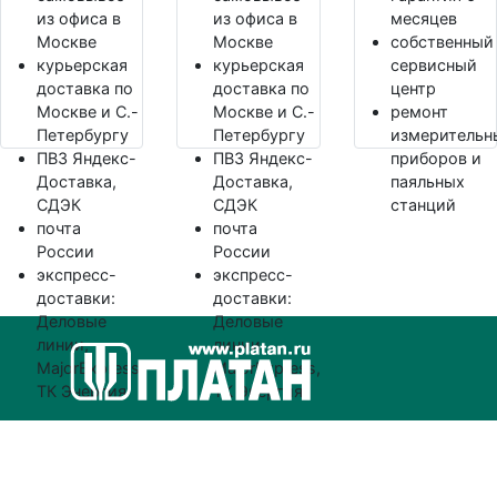
из офиса в
из офиса в
месяцев
Москве
Москве
собственный
курьерская
курьерская
сервисный
доставка по
доставка по
центр
Москве и С.-
Москве и С.-
ремонт
Петербургу
Петербургу
измерительн
ПВЗ Яндекс-
ПВЗ Яндекс-
приборов и
Доставка,
Доставка,
паяльных
СДЭК
СДЭК
станций
почта
почта
России
России
экспресс-
экспресс-
доставки:
доставки:
Деловые
Деловые
линии,
линии,
MajorExpress,
MajorExpress,
ТК Энергия
ТК Энергия