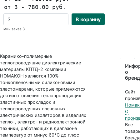
от 3 - 780.00 руб.
В корзину
мин.заказ 3
Керамико-полимерные
теплопроводящие диэлектрические
Инфо
материалы КПТД-2 компании
о
НОМАКОН являются 100%
бренд
тонкопленочными силиконовыми
эластомерами, которые применяются
Сайт
для изготовления теплопроводящих
произв
эластичных прокладок и
Номак
теплопроводящих пленочных
О
электрических изоляторов в изделиях
произ
тепло-, электро- и радиоэлектронной
Все
техники, работающих в диапазоне
товар
температур от минус 60°С до плюс
бренда