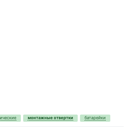
рические
монтажные отвертки
батарейки