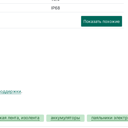
IP68
Показать похожие
поддержки
.
кая лента, изолента
аккумуляторы
паяльники элект