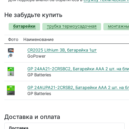
Не забудьте купить
батарейки
трубка термоусадочная
монтажны
Фото
Наименование
CR2025 Lithium 3В, батарейка 1шт
GoPower
GP 24AA21-2CRSBC2, Батарейки ААA 2 шт. на блис
GP Batteries
GP 24AUPA21-2CRSB2, Батарейки AАA 2 шт. на блис
GP Batteries
Доставка и оплата
Доставка