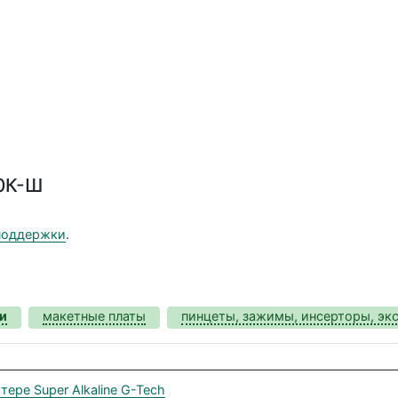
0К-Ш
поддержки
.
и
макетные платы
пинцеты, зажимы, инсерторы, эк
ере Super Alkaline G-Tech