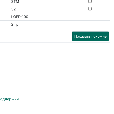
STM
32
LQFP-100
2 гр.
Показать похожие
поддержки
.