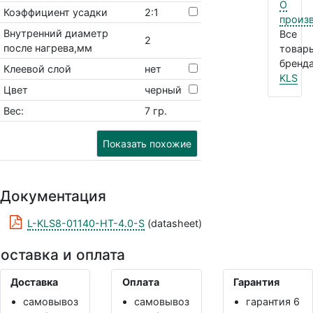
О
Коэффициент усадки
2:1
произ
Внутренний диаметр
Все
2
после нагрева,мм
товар
бренда
Клеевой слой
нет
KLS
Цвет
черный
Вес:
7 гр.
Показать похожие
Документация
L-KLS8-01140-HT-4.0-S
(datasheet)
оставка и оплата
Доставка
Оплата
Гарантия
самовывоз
самовывоз
гарантия 6