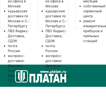
из офиса в
из офиса в
месяцев
Москве
Москве
собственный
курьерская
курьерская
сервисный
доставка по
доставка по
центр
Москве и С.-
Москве и С.-
ремонт
Петербургу
Петербургу
измерительн
ПВЗ Яндекс-
ПВЗ Яндекс-
приборов и
Доставка,
Доставка,
паяльных
СДЭК
СДЭК
станций
почта
почта
России
России
экспресс-
экспресс-
доставки:
доставки:
Деловые
Деловые
линии,
линии,
MajorExpress,
MajorExpress,
ТК Энергия
ТК Энергия