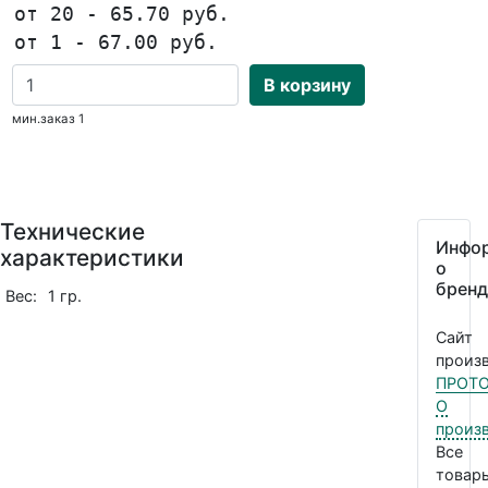
от 20 - 65.70 руб.
от 1 - 67.00 руб.
В корзину
мин.заказ 1
Технические
Инфо
характеристики
о
бренд
Вес:
1 гр.
Сайт
произв
ПРОТ
О
произ
Все
товар