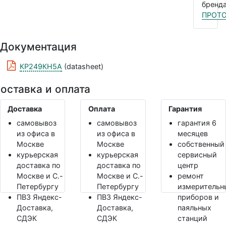
бренда
ПРОТ
Документация
КР249КН5А
(datasheet)
оставка и оплата
Доставка
Оплата
Гарантия
самовывоз
самовывоз
гарантия 6
из офиса в
из офиса в
месяцев
Москве
Москве
собственный
курьерская
курьерская
сервисный
доставка по
доставка по
центр
Москве и С.-
Москве и С.-
ремонт
Петербургу
Петербургу
измерительн
ПВЗ Яндекс-
ПВЗ Яндекс-
приборов и
Доставка,
Доставка,
паяльных
СДЭК
СДЭК
станций