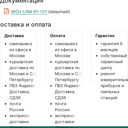
Документация
WCH-LINK R1-1V1
(datasheet)
оставка и оплата
Доставка
Оплата
Гарантия
самовывоз
самовывоз
гарантия 6
из офиса в
из офиса в
месяцев
Москве
Москве
собственный
курьерская
курьерская
сервисный
доставка по
доставка по
центр
Москве и С.-
Москве и С.-
ремонт
Петербургу
Петербургу
измерительн
ПВЗ Яндекс-
ПВЗ Яндекс-
приборов и
Доставка,
Доставка,
паяльных
СДЭК
СДЭК
станций
почта
почта
России
России
экспресс-
экспресс-
доставки:
доставки:
Деловые
Деловые