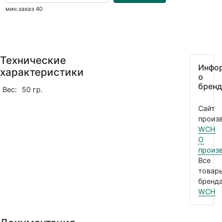
мин.заказ 40
Технические
Инфо
характеристики
о
бренд
Вес:
50 гр.
Сайт
произв
WCH
О
произ
Все
товар
бренда
WCH