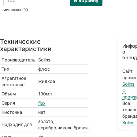
В корзину
мин.заказ 100
Технические
Инфо
характеристики
о
бренд
Производитель
Solins
Тип
флюс
Сайт
произв
Агрегатное
жидкое
Solins
состояние
О
Объем
100мл
произ
Серия
flux
Все
товар
Кисточка
нет
бренда
золото,
Solins
Подходит для
серебро,никель,бронза,латунь,цинк,медь
медь
да