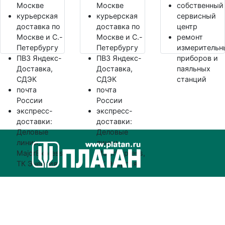
Москве
Москве
собственный
курьерская
курьерская
сервисный
доставка по
доставка по
центр
Москве и С.-
Москве и С.-
ремонт
Петербургу
Петербургу
измерительн
ПВЗ Яндекс-
ПВЗ Яндекс-
приборов и
Доставка,
Доставка,
паяльных
СДЭК
СДЭК
станций
почта
почта
России
России
экспресс-
экспресс-
доставки:
доставки:
Деловые
Деловые
линии,
линии,
MajorExpress,
MajorExpress,
ТК Энергия
ТК Энергия