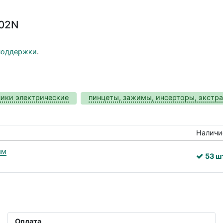
302N
поддержки
.
ники электрические
пинцеты, зажимы, инсерторы, экстр
Наличи
мм
53 ш
Оплата