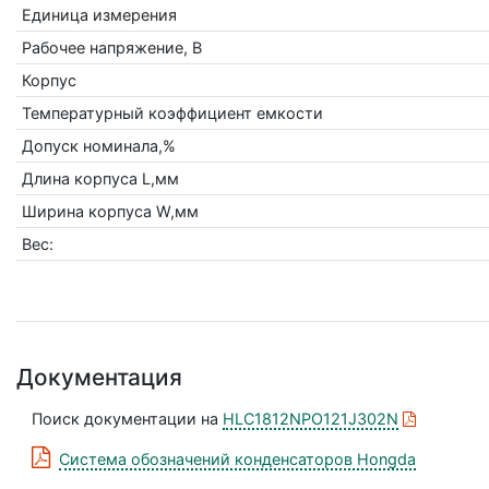
Единица измерения
Рабочее напряжение, В
Корпус
Температурный коэффициент емкости
Допуск номинала,%
Длина корпуса L,мм
Ширина корпуса W,мм
Вес:
Документация
Поиск документации на
HLC1812NPO121J302N
Система обозначений конденсаторов Hongda