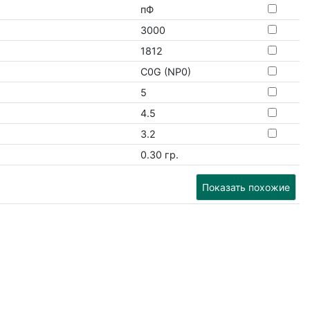
пФ
3000
1812
C0G (NP0)
5
4.5
3.2
0.30 гр.
Показать похожие