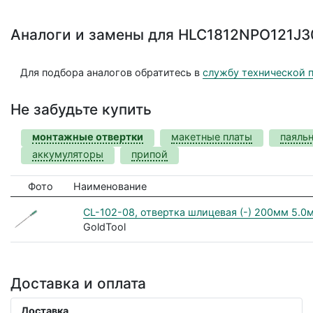
Аналоги и замены для HLC1812NPO121J
Для подбора аналогов обратитесь в
службу технической 
Не забудьте купить
монтажные отвертки
макетные платы
паяль
аккумуляторы
припой
Фото
Наименование
CL-102-08, отвертка шлицевая (-) 200мм 5.0
GoldTool
Доставка и оплата
Доставка