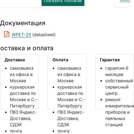
Показать похожие
Документация
WPET-25
(datasheet)
оставка и оплата
Доставка
Оплата
Гарантия
самовывоз
самовывоз
гарантия 6
из офиса в
из офиса в
месяцев
Москве
Москве
собственный
курьерская
курьерская
сервисный
доставка по
доставка по
центр
Москве и С.-
Москве и С.-
ремонт
Петербургу
Петербургу
измерительн
ПВЗ Яндекс-
ПВЗ Яндекс-
приборов и
Доставка,
Доставка,
паяльных
СДЭК
СДЭК
станций
почта
почта