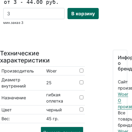
от 3 - 44.00 руб.
В корзину
мин.заказ 3
Технические
Инфо
характеристики
о
бренд
Производитель
Woer
Диаметр
Сайт
25
внутренний
произв
Woer
гибкая
Назначение
О
оплетка
произ
Цвет
черный
Все
Вес:
45 гр.
товар
бренда
Woer